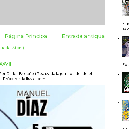
clu
Esp
Página Principal
Entrada antigua
ntrada (Atom)
XXVII
Fot
Carlos Briceño ) Realizada la jornada desde el
Próceres, la lluvia permi...