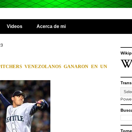
Videos
Acerca de mi
23
Wikip
PITCHERS VENEZOLANOS GANARON EN UN
Trans
Powe
Busca
Torne