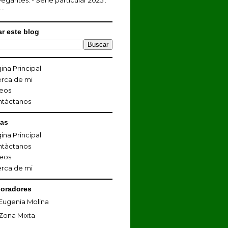
egantes. - Serie particular 2025 :
...
r este blog
ina Principal
rca de mi
eos
ntàctanos
nas
ina Principal
ntàctanos
eos
rca de mi
oradores
Eugenia Molina
Zona Mixta