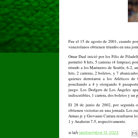
Fue el 15 de agosto de 2001, cuando por 
venezolanos obtienen triunfos en una jor
Omar Daal inició por los Filis de Filade
permitió 8 hits, 5 carreras (4 limpias), p
triunfo a los Marineros de Seattle, 6-2, 
hits, 2 carreras, 2 boletos, y 7 abanicad
quienes derrotaron a los Atléticos de
ponchando a 4 y otorgando 4 pasaportes.
juego. Los Dodgers de Los Ángeles apa
indiscutibles, 1 carrera, dos boletos y un
El 28 de junio de 2002, por segunda o
obtienen victorias en una jornada. Los z
Armas jr. y Giovanni Carrara resultaron l
1 y Anaheim 7-5, respectivamente.
a la/s
septiembre 13, 2023