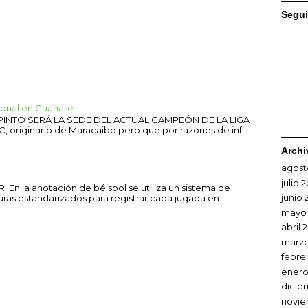
Segui
sional en Guanare
 PINTO SERÁ LA SEDE DEL ACTUAL CAMPEÓN DE LA LIGA
C, originario de Maracaibo pero que por razones de inf...
Archi
agost
julio 
En la anotación de béisbol se utiliza un sistema de
junio 
uras estandarizados para registrar cada jugada en...
mayo
abril 
marzo
febre
enero
dicie
novie