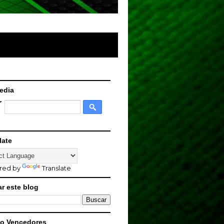
edia
late
red by
Translate
r este blog
o Vencedores