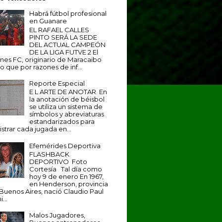
Habrá fútbol profesional
en Guanare
EL RAFAEL CALLES
PINTO SERÁ LA SEDE
DEL ACTUAL CAMPEÓN
DE LA LIGA FUTVE 2 El
anes FC, originario de Maracaibo
o que por razones de inf...
Reporte Especial
E L ARTE DE ANOTAR En
la anotación de béisbol
se utiliza un sistema de
símbolos y abreviaturas
estandarizados para
istrar cada jugada en...
Efemérides Deportiva
FLASHBACK
DEPORTIVO Foto
Cortesía Tal día como
hoy 9 de enero En 1967,
en Henderson, provincia
Buenos Aires, nació Claudio Paul
...
Malos Jugadores,