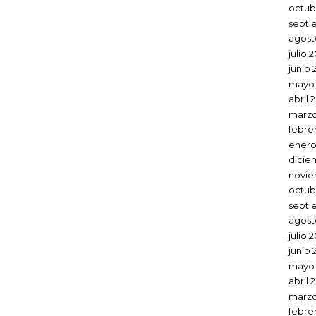
octub
septi
agost
julio 
junio 
mayo 
abril 
marzo
febre
enero
dicie
novie
octub
septi
agost
julio 
junio 
mayo
abril 
marzo
febre