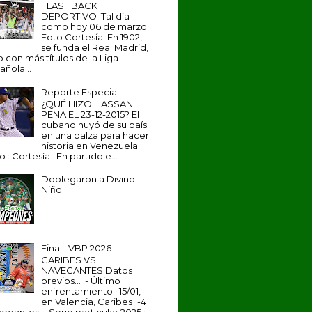
FLASHBACK
DEPORTIVO Tal día
como hoy 06 de marzo
Foto Cortesía En 1902,
se funda el Real Madrid,
b con más títulos de la Liga
añola...
Reporte Especial
¿QUÉ HIZO HASSAN
PENA EL 23-12-2015? El
cubano huyó de su país
en una balza para hacer
historia en Venezuela.
o : Cortesía En partido e...
Doblegaron a Divino
Niño
Final LVBP 2026
CARIBES VS
NAVEGANTES Datos
previos... - Último
enfrentamiento : 15/01,
en Valencia, Caribes 1-4