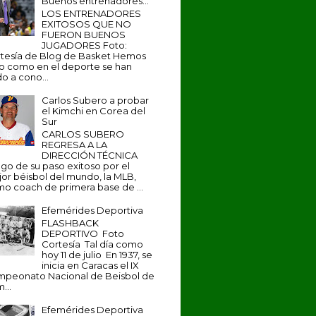
Buenos entrenadores...
LOS ENTRENADORES
EXITOSOS QUE NO
FUERON BUENOS
JUGADORES Foto:
tesía de Blog de Basket Hemos
to como en el deporte se han
o a cono...
Carlos Subero a probar
el Kimchi en Corea del
Sur
CARLOS SUBERO
REGRESA A LA
DIRECCIÓN TÉCNICA
go de su paso exitoso por el
or béisbol del mundo, la MLB,
o coach de primera base de ...
Efemérides Deportiva
FLASHBACK
DEPORTIVO Foto
Cortesía Tal día como
hoy 11 de julio En 1937, se
inicia en Caracas el IX
peonato Nacional de Beisbol de
...
Efemérides Deportiva