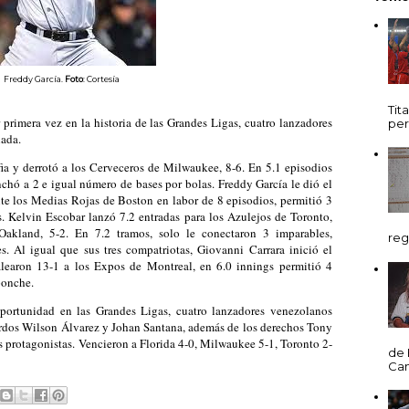
Freddy García.
Foto
: Cortesía
Tit
primera vez en la historia de las Grandes Ligas, cuatro lanzadores
per
nada.
lfia y derrotó a los Cerveceros de Milwaukee, 8-6. En 5.1 episodios
onchó a 2 e igual número de bases por bolas. Freddy García le dió el
ante los Medias Rojas de Boston en labor de 8 episodios, permitió 3
os. Kelvin Escobar lanzó 7.2 entradas para los Azulejos de Toronto,
 Oakland, 5-2. En 7.2 tramos, solo le conectaron 3 imparables,
reg
 Al igual que sus tres compatriotas, Giovanni Carrara inició el
learon 13-1 a los Expos de Montreal, en 6.0 innings permitió 4
 ponche.
portunidad en las Grandes Ligas, cuatro lanzadores venezolanos
urdos Wilson Álvarez y Johan Santana, además de los derechos Tony
os protagonistas. Vencieron a Florida 4-0, Milwaukee 5-1, Toronto 2-
de 
Cani