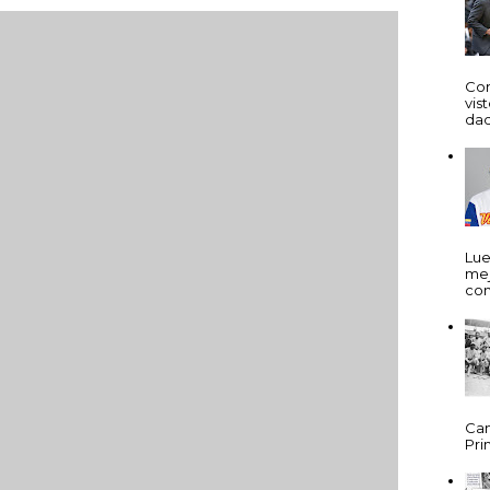
Cor
vis
dad
Lue
mej
com
Cam
Prim