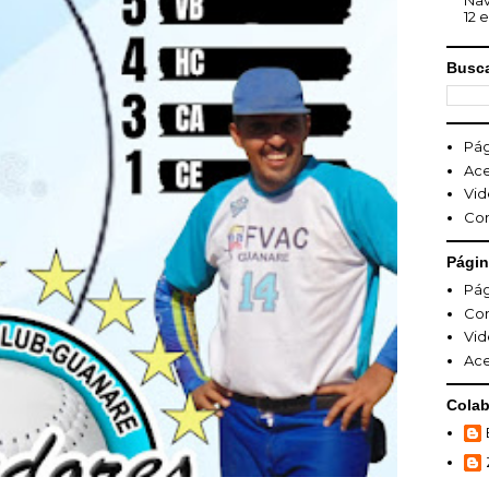
Nav
12 e
Busca
Pág
Ace
Vid
Co
Pági
Pág
Co
Vid
Ace
Colab