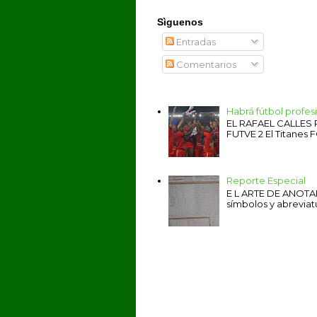
Sìguenos
Entradas
Comentarios
Habrá fútbol profe
EL RAFAEL CALLES
FUTVE 2 El Titanes F
Reporte Especial
E L ARTE DE ANOTAR 
símbolos y abreviat