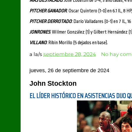
MAS DESTACADO
: José Lobatón de 5-4, 3 anotadas, 4 e
PITCHER GANADOR
: Oscar Quintero (1-0) en 6.1 IL, 8 HP
PITCHER DERROTADO
: Darío Valladares (0-1) en 7 IL, 16
JONRONES
: Wilmer González (1) y Gilbert Hernández (1
VILLANO
: Ribin Morillo (5 dejados en base).
a la/s
septiembre 28, 2024
No hay come
jueves, 26 de septiembre de 2024
John Stockton
EL LÍDER HISTÓRICO EN ASISTENCIAS DIJO 