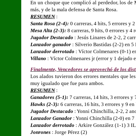
En un choque que complicó al perdedor, los de 
más, y de la mala defensa de Santa Rosa.
RESUMEN
:
Santa Rosa (2-4):
0 carreras, 4 hits, 5 errores y 
Mesa Alta (2-3):
8 carreras, 9 hits, 0 errores y 4 
Jugador Destacado
: Jesús Linares de 2-2, 2 car
Lanzador ganador
: Silverio Bastidas (2-2) en 5 
Lanzador derrotado
: Víctor Colmenares (0-1) en
Villano
: Víctor Colmenares jr (error y 1 dejado e
Finalmente, Vencedores se aprovechó de los dis
Los alados tuvieron dos errores mentales que les
muy igualado que fue para ambos.
RESUMEN
:
Ganadores (5-1):
7 carreras, 14 hits, 3 errores y
Hawks (2-3):
6 carreras, 16 hits, 3 errores y 9 en
Jugador Destacado
: Yonni Chinchilla, 2-2, 2 an
Lanzador Ganador
: Yonni Chinchilla (2-0) en 7 
Lanzador derrotado
: Arkire González (1-1) 3 IL
Jonrones
: Jorge Pérez (2)