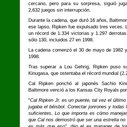
cercano, pero para su sorpresa, siguió j
2,632 juegos sin interrupción.
Durante la cadena, que duró 16 años, Baltimore
ese lapso, Ripken fue expulsado tres veces. 
un récord de 1.334 victorias y 1.297 derrotas
sólo 130, incluidos 27 en 1998.
La cadena comenzó el 30 de mayo de 1982 y f
1998.
Tras superar a Lou Gehrig, Ripken puso s
Kinugasa, que ostentaba el récord mundial (2.
Cal Ripken ponchó al japonés Sachio Kin
Baltimore venció a los Kansas City Royals por
"
Cal Ripken Jr. es un puente, tal vez el últim
jugaba el béisbol. Conectar jonrones y toda
suficientes. Lo que importa es cómo manejas
que Cal nos demostró que ser una estrella no
es más que eso"
, dijo el ex manager de l