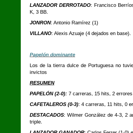
LANZADOR DERROTADO
: Francisco Berrío
K, 3 BB.
JONRON
: Antonio Ramírez (1)
VILLANO
: Alexis Azuaje (4 dejados en base).
Papelón dominante
Los de la tierra dulce de Portuguesa no tuv
invictos
RESUMEN
PAPELÓN (2-0):
7 carreras, 15 hits, 2 errore
CAFETALEROS (0-3)
: 4 carreras, 11 hits, 0 
DESTACADOS
: Wilmer González de 4-3, 2 a
triple.
LANZADOR GANADOR
: Carlos Ferrer (1-0) 