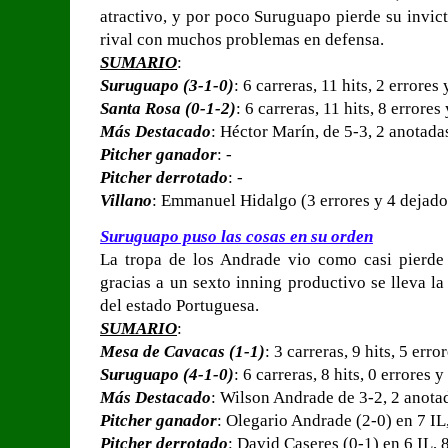
atractivo, y por poco Suruguapo pierde su invic
rival con muchos problemas en defensa.
SUMARIO
:
Suruguapo (3-1-0)
: 6 carreras, 11 hits, 2 errores
Santa Rosa (0-1-2)
: 6 carreras, 11 hits, 8 errores
Más Destacado
: Héctor Marín, de 5-3, 2 anotadas
Pitcher ganador
: -
Pitcher derrotado
: -
Villano
: Emmanuel Hidalgo (3 errores y 4 dejado
Suruguapo puso las cosas en su orden
La tropa de los Andrade vio como casi pierde 
gracias a un sexto inning productivo se lleva la
del estado Portuguesa.
SUMARIO
:
Mesa de Cavacas (1-1)
: 3 carreras, 9 hits, 5 err
Suruguapo (4-1-0)
: 6 carreras, 8 hits, 0 errores 
Más Destacado
: Wilson Andrade de 3-2, 2 anota
Pitcher ganador
: Olegario Andrade (2-0) en 7 IL
Pitcher derrotado
: David Caseres (0-1) en 6 IL, 