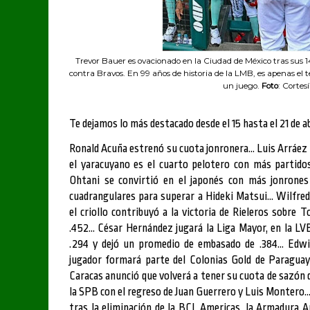
Trevor Bauer es ovacionado en la Ciudad de México tras sus 14
contra Bravos. En 99 años de historia de la LMB, es apenas el 
un juego.
Foto
: Cortes
Te dejamos lo más destacado desde el 15 hasta el 21 de abr
Ronald Acuña estrenó su cuota jonronera... Luis Arráez 
el yaracuyano es el cuarto pelotero con más partidos
Ohtani se convirtió en el japonés con más jonrones
cuadrangulares para superar a Hideki Matsui... Wilfre
el
criollo contribuyó a la victoria de Rieleros sobre 
.452... César Hernández jugará la Liga Mayor, en la LV
.294 y dejó un promedio de embasado de .384... Edw
jugador formará parte del Colonias Gold de Paraguay
Caracas anunció que volverá a tener su cuota de sazón
la SPB con el regreso de Juan Guerrero y Luis Montero..
tras la eliminación de la BCL Americas, la Armadura