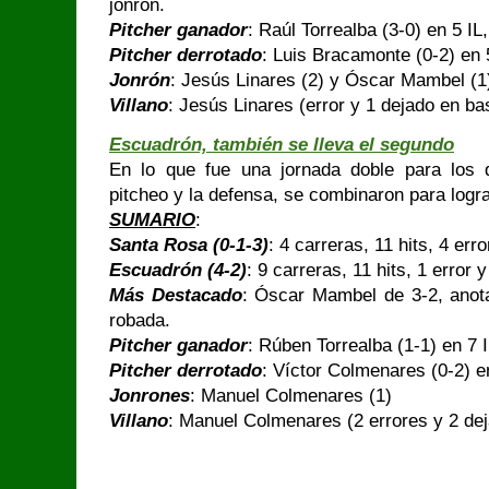
jonrón.
Pitcher ganador
: Raúl Torrealba (3-0) en 5 IL
Pitcher derrotado
: Luis Bracamonte (0-2) en 
Jonrón
: Jesús Linares (2) y Óscar Mambel (1
Villano
: Jesús Linares (error y 1 dejado en ba
Escuadrón, también se lleva el segundo
En lo que fue una jornada doble para los di
pitcheo y la defensa, se combinaron para lograr 
SUMARIO
:
Santa Rosa (0-1-3)
: 4 carreras, 11 hits, 4 er
Escuadrón (4-2)
: 9 carreras, 11 hits, 1 error
Más Destacado
: Óscar Mambel de 3-2, anot
robada.
Pitcher ganador
: Rúben Torrealba (1-1) en 7 
Pitcher derrotado
: Víctor Colmenares (0-2) e
Jonrones
: Manuel Colmenares (1)
Villano
: Manuel Colmenares (2 errores y 2 de