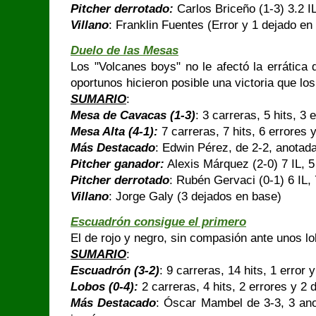
Pitcher derrotado:
Carlos Briceño (1-3) 3.2 I
Villano
: Franklin Fuentes (Error y 1 dejado en
Duelo de las Mesas
Los "Volcanes boys" no le afectó la errática
oportunos hicieron posible una victoria que los
SUMARIO
:
Mesa de Cavacas (1-3)
: 3 carreras, 5 hits, 3
Mesa Alta (4-1):
7 carreras, 7 hits, 6 errores 
Más Destacado
: Edwin Pérez, de 2-2, anotad
Pitcher ganador:
Alexis Márquez (2-0) 7 IL, 5
Pitcher derrotado
: Rubén Gervaci (0-1) 6 IL,
Villano
: Jorge Galy (3 dejados en base)
Escuadrón consigue el primero
El de rojo y negro, sin compasión ante unos 
SUMARIO
:
Escuadrón (3-2)
: 9 carreras, 14 hits, 1 error
Lobos (0-4):
2 carreras, 4 hits, 2 errores y 2
Más Destacado
: Óscar Mambel de 3-3, 3 ano