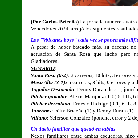
(Por Carlos Briceño)
La jornada número cuatro 
Vencedores 2024, arrojó los siguientes resultado
Los "Volcanes boys" cada vez se ponen más difíc
A pesar de haber bateado más, su defensa no 
actuación de Santa Rosa que luchó pero no
Gladiadores.
SUMARIO
:
Santa Rosa (0-2)
: 2 carreras, 10 hits, 3 errores 
Mesa Alta (3-1):
5 carreras, 8 hits, 0 errores y 6
Jugador Destacado
: Denny Duran de 2-1, jonrón
Pitcher ganador
: Alexis Márquez (1-0) 6.1 IL, 6
Pitcher derrotado
: Ernesto Hidalgo (0-1) 6 IL, 8
Jonrónes
: Félix Briceño (1) y Denny Duran (1)
Villano
: Yeferson González (ponche, error y 2 de
Un duelo familiar que quedó en tablas
Nexos familiares entre ambas escuadras, hizo