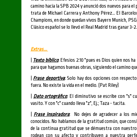
camino hacia la SPB 2024 y anunció dos nuevos para el pl
trata de Michael Carrera y Anthony Pérez... El Barcelo
Champions, en donde quedan vivos Bayern Munich, PSG, 
Clásico español se lo llevó el Real Madrid tras ganar 3-2.
Extras...
|
Texto bíblico
: Efesios 2:10 "pues es Dios quien nos ha
para que hagamos buenas obras, siguiendo el camino qu
|
Frase deportiva
: Solo hay dos opciones con respect
fuera. No existe la vida en el medio. (Pat Riley)
|
Dato ortográfico
: El diminutivo se escribe con "s" cu
vasito. Y con "c" cuando lleva "z", Ej.; Taza - tacita.
|
Frase inspiradora
: No dejes de agradecer a los mi
conocidos.
No hablamos de la gratitud común, que consi
de la continua gratitud que se démuestra con nuestro 
rodean con su afecto y contribuyen a nuestra perf