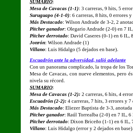
SUMARIO
:
Mesa de Cavacas (1-1)
: 3 carreras, 9 hits, 5 err
Suruguapo (4-1-0)
: 6 carreras, 8 hits, 0 errores 
Más Destacado
: Wilson Andrade de 3-2, 2 anota
Pitcher ganador
: Olegario Andrade (2-0) en 7 IL
Pitcher derrotado
: David Caseres (0-1) en 6 IL, 
Jonrón
: Wilson Andrade (1)
Villano
: Luis Hidalgo (5 dejados en base).
Escuadrón ante la adversidad, salió adelante
Con un panorama complicado, la tropa de los Tor
Mesa de Cavacas, con nueve elementos, pero ést
nivela su récord.
SUMARIO
:
Mesa de Cavacas (1-2):
2 carreras, 6 hits, 4 erro
Escuadrón (2-2):
4 carreras, 7 hits, 3 errores y 
Más Destacado
: Eliezer Baptista de 3-3, anotada
Pitcher ganador
: Raúl Torrealba (2-0) en 7 IL, 6
Pitcher derrotado
: Dixon Briceño (1-1) en 6 IL, 
Villano
: Luis Hidalgo (error y 2 dejados en base)