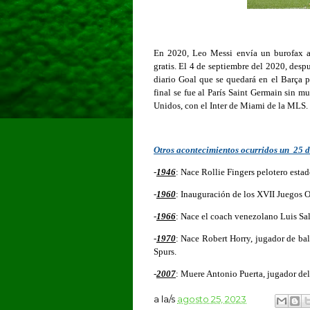
En 2020, Leo Messi envía un burofax al 
gratis. El 4 de septiembre del 2020, desp
diario Goal que se quedará en el Barça pa
final se fue al París Saint Germain sin m
Unidos, con el Inter de Miami de la MLS.
Otros acontecimientos ocurridos un 25 d
-
1946
: Nace Rollie Fingers pelotero est
-
1960
: Inauguración de los XVII Juegos O
-
1966
: Nace el coach venezolano Luis Sa
-
1970
: Nace Robert Horry, jugador de ba
Spurs.
-
2007
: Muere Antonio Puerta, jugador del
a la/s
agosto 25, 2023