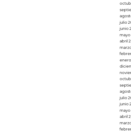
octub
septi
agost
julio 
junio 
mayo 
abril 
marzo
febre
enero
dicie
novie
octub
septi
agost
julio 
junio 
mayo
abril 
marzo
febre