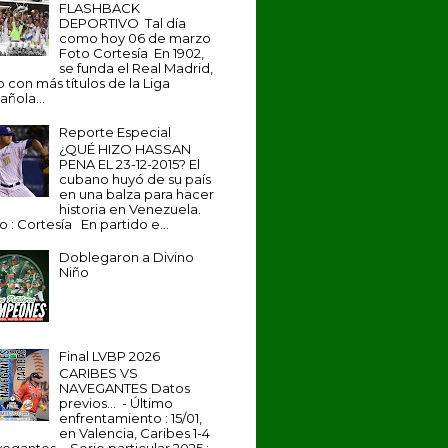
FLASHBACK
DEPORTIVO Tal día
como hoy 06 de marzo
Foto Cortesía En 1902,
se funda el Real Madrid,
b con más títulos de la Liga
añola...
Reporte Especial
¿QUÉ HIZO HASSAN
PENA EL 23-12-2015? El
cubano huyó de su país
en una balza para hacer
historia en Venezuela.
o : Cortesía En partido e...
Doblegaron a Divino
Niño
Final LVBP 2026
CARIBES VS
NAVEGANTES Datos
previos... - Último
enfrentamiento : 15/01,
en Valencia, Caribes 1-4