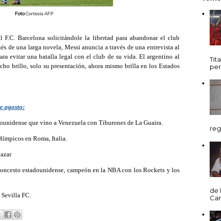
Foto
Cortesía AFP
F.C. Barcelona solicitándole la libertad para abandonar el club
ués de una larga novela, Messi anuncia a través de una entrevista al
ra evitar una batalla legal con el club de su vida. El argentino al
Tit
ucho brillo, solo su presentación, ahora mismo brilla en los Estados
per
e agosto:
adounidense que vino a Venezuela con Tiburones de La Guaira.
reg
límpicos en Roma, Italia.
lazar
loncesto estadounidense, campeón en la NBA con los Rockets y los
de 
 Sevilla FC.
Cani