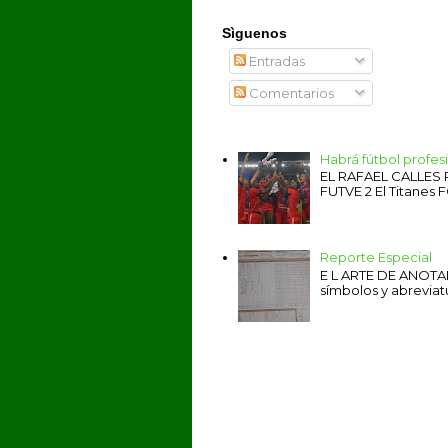
Sìguenos
Entradas
Comentarios
Habrá fútbol profe
EL RAFAEL CALLES
FUTVE 2 El Titanes F
Reporte Especial
E L ARTE DE ANOTAR 
símbolos y abreviat