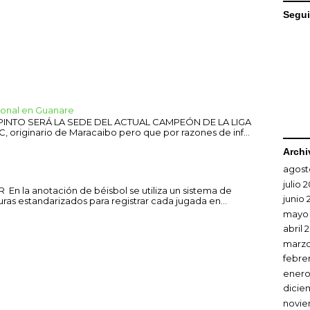
Segui
sional en Guanare
 PINTO SERÁ LA SEDE DEL ACTUAL CAMPEÓN DE LA LIGA
C, originario de Maracaibo pero que por razones de inf...
Archi
agost
julio 
En la anotación de béisbol se utiliza un sistema de
junio 
uras estandarizados para registrar cada jugada en...
mayo
abril 
marzo
febre
enero
dicie
novie