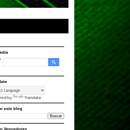
edia
late
red by
Translate
r este blog
o Vencedores