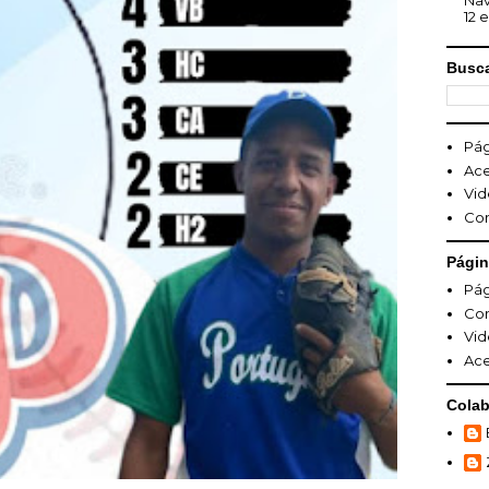
Nav
12 e
Busca
Pág
Ace
Vid
Co
Pági
Pág
Co
Vid
Ace
Colab