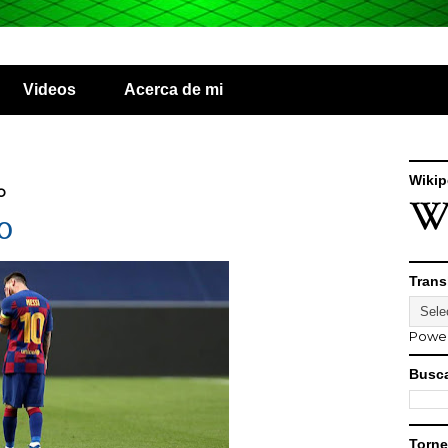
Videos
Acerca de mi
Wikip
o
VO
Trans
Powe
Busca
Torne