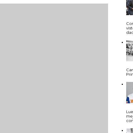
Cor
vis
dad
Cam
Prim
Lue
mej
com