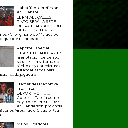
Habrá fútbol profesional
en Guanare
EL RAFAEL CALLES
PINTO SERÁ LA SEDE
DEL ACTUAL CAMPEÓN
DE LA LIGA FUTVE 2 El
anes FC, originario de Maracaibo
o que por razones de inf...
Reporte Especial
E L ARTE DE ANOTAR En
la anotación de béisbol
se utiliza un sistema de
símbolos y abreviaturas
estandarizados para
istrar cada jugada en...
Efemérides Deportiva
FLASHBACK
DEPORTIVO Foto
Cortesía Tal día como
hoy 9 de enero En 1967,
en Henderson, provincia
Buenos Aires, nació Claudio Paul
...
Malos Jugadores,