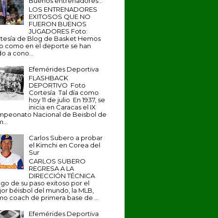
Buenos entrenadores...
LOS ENTRENADORES
EXITOSOS QUE NO
FUERON BUENOS
JUGADORES Foto:
tesía de Blog de Basket Hemos
to como en el deporte se han
o a cono...
Efemérides Deportiva
FLASHBACK
DEPORTIVO Foto
Cortesía Tal día como
hoy 11 de julio En 1937, se
inicia en Caracas el IX
peonato Nacional de Beisbol de
...
Carlos Subero a probar
el Kimchi en Corea del
Sur
CARLOS SUBERO
REGRESA A LA
DIRECCIÓN TÉCNICA
go de su paso exitoso por el
or béisbol del mundo, la MLB,
o coach de primera base de ...
Efemérides Deportiva