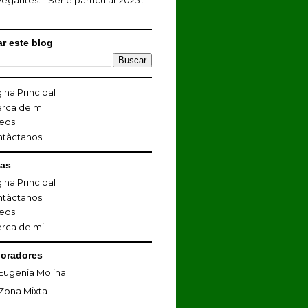
egantes. - Serie particular 2025 :
...
r este blog
ina Principal
rca de mi
eos
ntàctanos
nas
ina Principal
ntàctanos
eos
rca de mi
oradores
Eugenia Molina
Zona Mixta