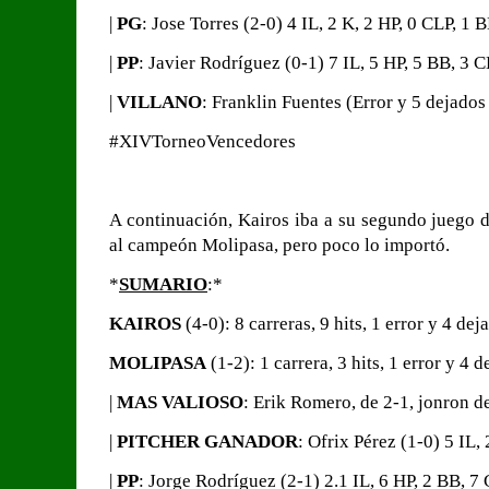
|
PG
: Jose Torres (2-0) 4 IL, 2 K, 2 HP, 0 CLP, 1 
|
PP
: Javier Rodríguez (0-1) 7 IL, 5 HP, 5 BB, 3 C
|
VILLANO
: Franklin Fuentes (Error y 5 dejados
#XIVTorneoVencedores
A continuación, Kairos iba a su segundo juego d
al campeón Molipasa, pero poco lo importó.
*
SUMARIO
:*
KAIROS
(4-0): 8 carreras, 9 hits, 1 error y 4 dej
MOLIPASA
(1-2): 1 carrera, 3 hits, 1 error y 4 
|
MAS VALIOSO
: Erik Romero, de 2-1, jonron d
|
PITCHER GANADOR
: Ofrix Pérez (1-0) 5 IL,
|
PP
: Jorge Rodríguez (2-1) 2.1 IL, 6 HP, 2 BB, 7 