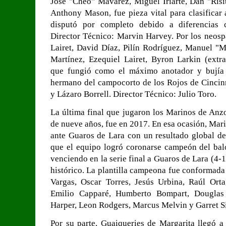
José "Cheo" Mavarez, Miguel Iriarte, Dan "Risi
Anthony Mason, fue pieza vital para clasificar 
disputó por completo debido a diferencias c
Director Técnico: Marvin Harvey. Por los neospa
Lairet, David Díaz, Pilín Rodríguez, Manuel "
Martínez, Ezequiel Lairet, Byron Larkin (extra
que fungió como el máximo anotador y bujía o
hermano del campocorto de los Rojos de Cincinn
y Lázaro Borrell. Director Técnico: Julio Toro.
La última final que jugaron los Marinos de Anzo
de nueve años, fue en 2017. En esa ocasión, Mar
ante Guaros de Lara con un resultado global de
que el equipo logró coronarse campeón del bal
venciendo en la serie final a Guaros de Lara (4-
histórico. La plantilla campeona fue conformada
Vargas, Oscar Torres, Jesús Urbina, Raúl Orta
Emilio Capparé, Humberto Bompart, Douglas
Harper, Leon Rodgers, Marcus Melvin y Garret Si
Por su parte, Guaiqueries de Margarita llegó a