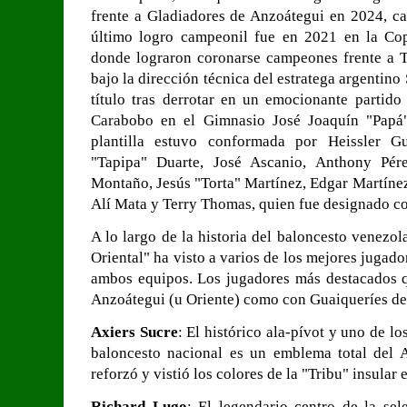
frente a Gladiadores de Anzoátegui en 2024, ca
último logro campeonil fue en 2021 en la Cop
donde lograron coronarse campeones frente a 
bajo la dirección técnica del estratega argentino 
título tras derrotar en un emocionante partid
Carabobo en el Gimnasio José Joaquín "Papá"
plantilla estuvo conformada por Heissler Gu
"Tapipa" Duarte, José Ascanio, Anthony Pére
Montaño, Jesús "Torta" Martínez, Edgar Martínez
Alí Mata y Terry Thomas, quien fue designado c
A lo largo de la historia del baloncesto venezol
Oriental" ha visto a varios de los mejores jugador
ambos equipos. Los jugadores más destacados 
Anzoátegui (u Oriente) como con Guaiqueríes de
Axiers Sucre
: El histórico ala-pívot y uno de l
baloncesto nacional es un emblema total del 
reforzó y vistió los colores de la "Tribu" insular 
Richard Lugo
: El legendario centro de la sel