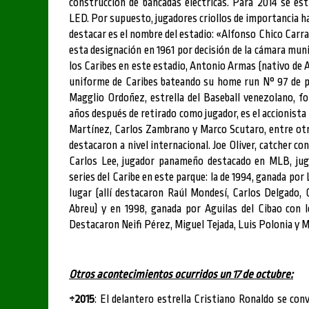
construcción de bancadas eléctricas. Para 2014 se es
LED. Por supuesto, jugadores criollos de importancia h
destacar es el nombre del estadio: «Alfonso Chico Carr
esta designación en 1961 por decisión de la cámara muni
los Caribes en este estadio, Antonio Armas (nativo de 
uniforme de Caribes bateando su home run N° 97 de po
Magglio Ordoñez, estrella del Baseball venezolano, fo
años después de retirado como jugador, es el accionist
Martínez, Carlos Zambrano y Marco Scutaro, entre otro
destacaron a nivel internacional. Joe Oliver, catcher con
Carlos Lee, jugador panameño destacado en MLB, jug
series del Caribe en este parque: la de 1994, ganada por
lugar (allí destacaron Raúl Mondesí, Carlos Delgado,
Abreu) y en 1998, ganada por Aguilas del Cibao con l
Destacaron Neifi Pérez, Miguel Tejada, Luis Polonia y 
Otros acontecimientos ocurridos un 17 de octubre:
÷2015
: El delantero estrella Cristiano Ronaldo se co