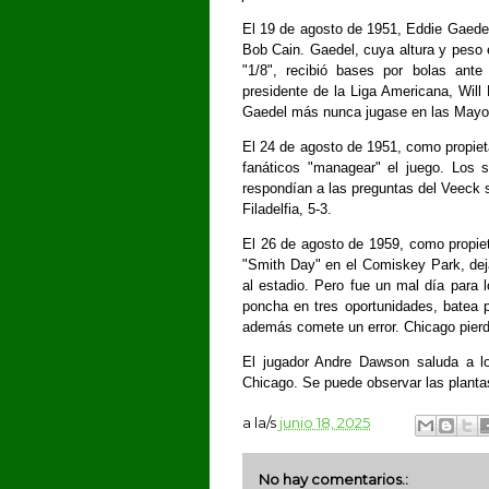
El 19 de agosto de 1951, Eddie Gaedel
Bob Cain. Gaedel, cuya altura y peso 
"1/8", recibió bases por bolas ante 
presidente de la Liga Americana, Will
Gaedel más nunca jugase en las Mayo
El 24 de agosto de 1951, como propieta
fanáticos "managear" el juego. Los s
respondían a las preguntas del Veeck so
Filadelfia, 5-3.
El 26 de agosto de 1959, como propiet
"Smith Day" en el Comiskey Park, deja
al estadio. Pero fue un mal día para l
poncha en tres oportunidades, batea p
además comete un error. Chicago pierd
El jugador Andre Dawson saluda a lo
Chicago. Se puede observar las plantas 
a la/s
junio 18, 2025
No hay comentarios.: