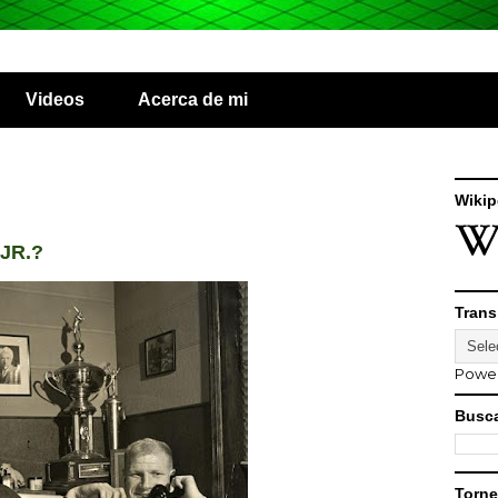
Videos
Acerca de mi
Wikip
JR.?
Trans
Powe
Busca
Torne