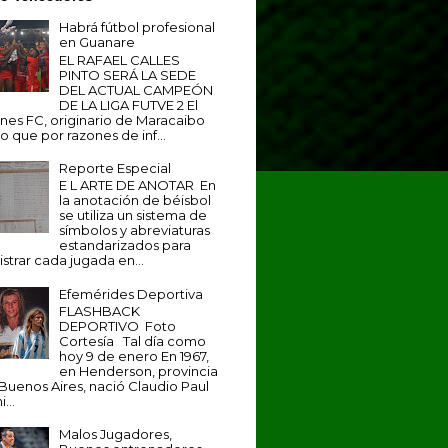
Habrá fútbol profesional
en Guanare
EL RAFAEL CALLES
PINTO SERÁ LA SEDE
DEL ACTUAL CAMPEÓN
DE LA LIGA FUTVE 2 El
anes FC, originario de Maracaibo
o que por razones de inf...
Reporte Especial
E L ARTE DE ANOTAR En
la anotación de béisbol
se utiliza un sistema de
símbolos y abreviaturas
estandarizados para
istrar cada jugada en...
Efemérides Deportiva
FLASHBACK
DEPORTIVO Foto
Cortesía Tal día como
hoy 9 de enero En 1967,
en Henderson, provincia
Buenos Aires, nació Claudio Paul
...
Malos Jugadores,