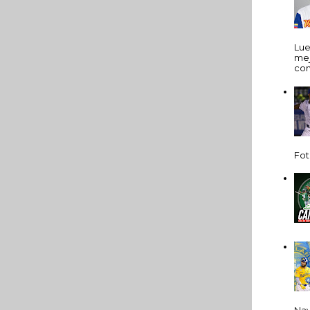
Lue
mej
com
Fot