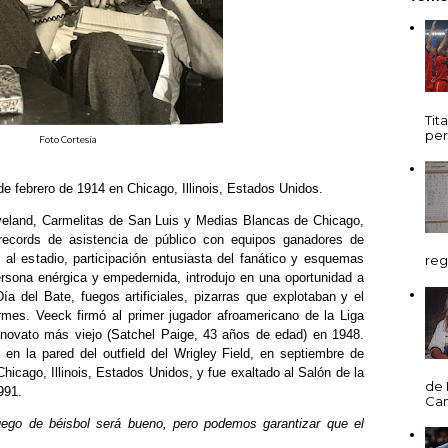
Tit
per
Foto Cortesía
e febrero de 1914 en Chicago, Illinois, Estados Unidos.
eveland, Carmelitas de San Luis y Medias Blancas de Chicago,
records de asistencia de público con equipos ganadores de
 al estadio, participación entusiasta del fanático y esquemas
reg
rsona enérgica y empedernida, introdujo en una oportunidad a
ía del Bate, fuegos artificiales, pizarras que explotaban y el
rmes. Veeck firmó al primer jugador afroamericano de la Liga
novato más viejo (Satchel Paige, 43 años de edad) en 1948.
 en la pared del outfield del Wrigley Field, en septiembre de
hicago, Illinois, Estados Unidos, y fue exaltado al Salón de la
de 
991.
Cani
go de béisbol será bueno, pero podemos garantizar que el