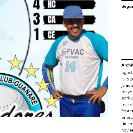
Segui
Archi
agost
julio 
junio 
mayo
abril 
marzo
febre
enero
dicie
novie