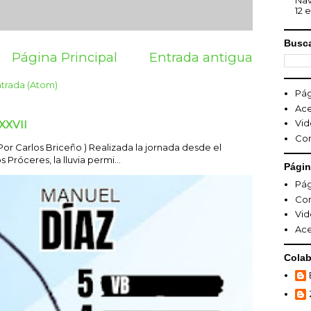
Nav
12 e
Busca
Página Principal
Entrada antigua
ntrada (Atom)
Pág
Ace
Vid
XXVII
Co
Carlos Briceño ) Realizada la jornada desde el
Próceres, la lluvia permi...
Pági
Pág
Co
Vid
Ace
Colab