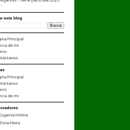
egantes. - Serie particular 2025 :
...
r este blog
ina Principal
rca de mi
eos
ntàctanos
nas
ina Principal
ntàctanos
eos
rca de mi
oradores
Eugenia Molina
Zona Mixta