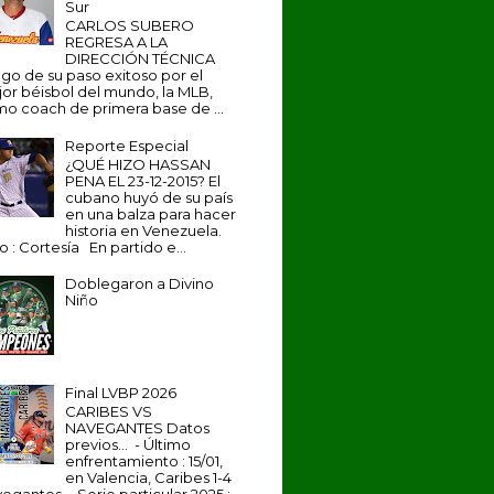
Sur
CARLOS SUBERO
REGRESA A LA
DIRECCIÓN TÉCNICA
go de su paso exitoso por el
or béisbol del mundo, la MLB,
o coach de primera base de ...
Reporte Especial
¿QUÉ HIZO HASSAN
PENA EL 23-12-2015? El
cubano huyó de su país
en una balza para hacer
historia en Venezuela.
o : Cortesía En partido e...
Doblegaron a Divino
Niño
Final LVBP 2026
CARIBES VS
NAVEGANTES Datos
previos... - Último
enfrentamiento : 15/01,
en Valencia, Caribes 1-4