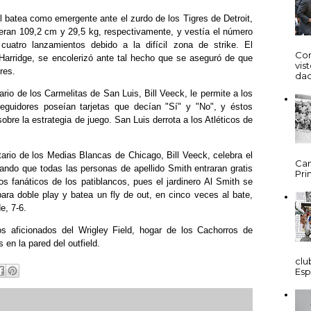
 batea como emergente ante el zurdo de los Tigres de Detroit,
eran 109,2 cm y 29,5 kg, respectivamente, y vestía el número
cuatro lanzamientos debido a la difícil zona de strike. El
Cor
 Harridge, se encolerizó ante tal hecho que se aseguró de que
vis
res.
dad
rio de los Carmelitas de San Luis, Bill Veeck, le permite a los
eguidores poseían tarjetas que decían "Sí" y "No", y éstos
bre la estrategia de juego. San Luis derrota a los Atléticos de
ario de los Medias Blancas de Chicago, Bill Veeck, celebra el
Cam
ndo que todas las personas de apellido Smith entraran gratis
Prim
os fanáticos de los patiblancos, pues el jardinero Al Smith se
ara doble play y batea un fly de out, en cinco veces al bate,
e, 7-6.
s aficionados del Wrigley Field, hogar de los Cachorros de
en la pared del outfield.
clu
Esp