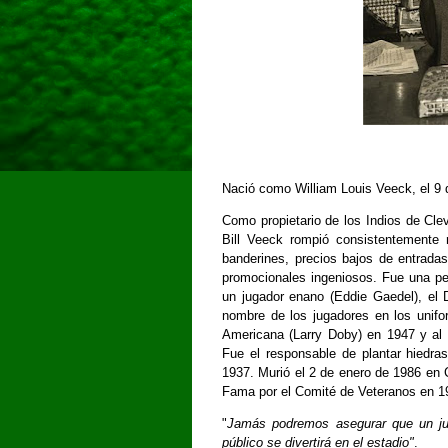
Nació como William Louis Veeck, el 9 d
Como propietario de los Indios de Cl
Bill Veeck rompió consistentemente 
banderines, precios bajos de entradas
promocionales ingeniosos. Fue una pe
un jugador enano (Eddie Gaedel), el D
nombre de los jugadores en los unifo
Americana (Larry Doby) en 1947 y al 
Fue el responsable de plantar hiedras
1937. Murió el 2 de enero de 1986 en C
Fama por el Comité de Veteranos en 1
"
Jamás podremos asegurar que un jue
público se divertirá en el estadio"
.