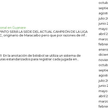
octub
septi
agost
julio 
junio 
sional en Guanare
mayo 
 PINTO SERÁ LA SEDE DEL ACTUAL CAMPEÓN DE LA LIGA
abril 
C, originario de Maracaibo pero que por razones de inf...
marzo
febre
enero
dicie
En la anotación de béisbol se utiliza un sistema de
uras estandarizados para registrar cada jugada en...
novie
octub
septi
agost
julio 
junio 
mayo
abril 
marzo
febre