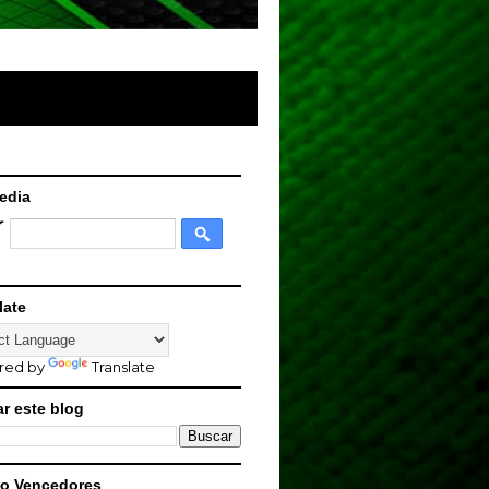
edia
late
red by
Translate
r este blog
o Vencedores