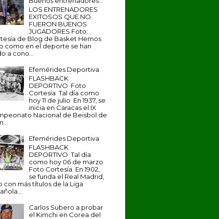
Buenos entrenadores...
LOS ENTRENADORES
EXITOSOS QUE NO
FUERON BUENOS
JUGADORES Foto:
tesía de Blog de Basket Hemos
to como en el deporte se han
o a cono...
Efemérides Deportiva
FLASHBACK
DEPORTIVO Foto
Cortesía Tal día como
hoy 11 de julio En 1937, se
inicia en Caracas el IX
peonato Nacional de Beisbol de
...
Efemérides Deportiva
FLASHBACK
DEPORTIVO Tal día
como hoy 06 de marzo
Foto Cortesía En 1902,
se funda el Real Madrid,
b con más títulos de la Liga
añola...
Carlos Subero a probar
el Kimchi en Corea del