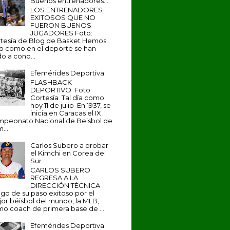
Buenos entrenadores...
LOS ENTRENADORES
EXITOSOS QUE NO
FUERON BUENOS
JUGADORES Foto:
tesía de Blog de Basket Hemos
to como en el deporte se han
o a cono...
Efemérides Deportiva
FLASHBACK
DEPORTIVO Foto
Cortesía Tal día como
hoy 11 de julio En 1937, se
inicia en Caracas el IX
peonato Nacional de Beisbol de
...
Carlos Subero a probar
el Kimchi en Corea del
Sur
CARLOS SUBERO
REGRESA A LA
DIRECCIÓN TÉCNICA
go de su paso exitoso por el
or béisbol del mundo, la MLB,
o coach de primera base de ...
Efemérides Deportiva