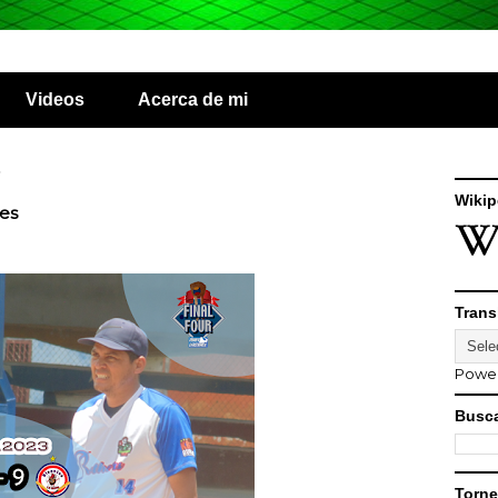
Videos
Acerca de mi
3
Wikip
es
Trans
Powe
Busca
Torne