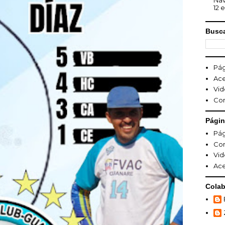
Nav
12 e
Busca
Pág
Ace
Vid
Co
Pági
Pág
Co
Vid
Ace
Colab