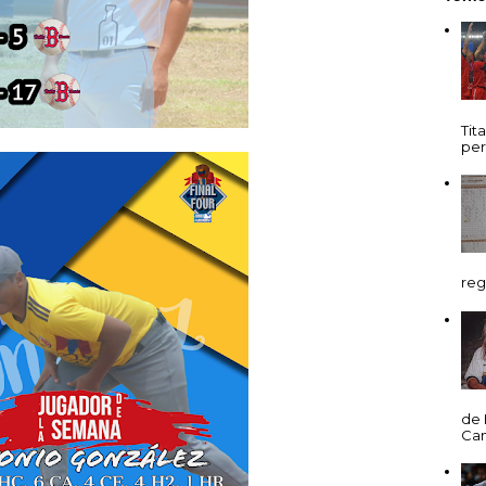
Tit
per
reg
de 
Cani