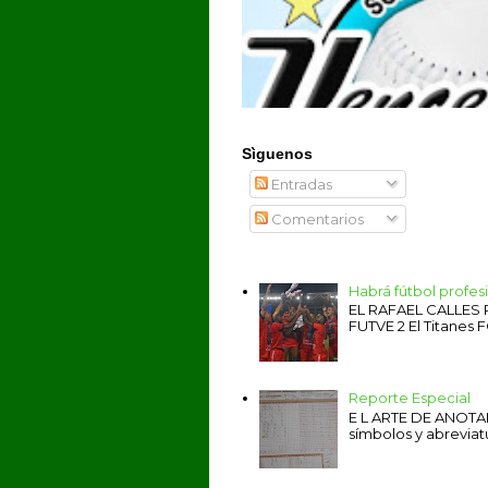
Sìguenos
Entradas
Comentarios
Habrá fútbol profe
EL RAFAEL CALLES
FUTVE 2 El Titanes F
Reporte Especial
E L ARTE DE ANOTAR 
símbolos y abreviat