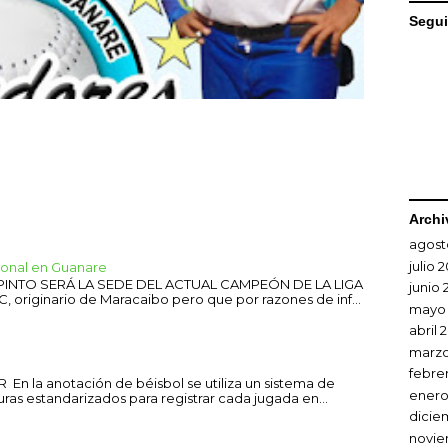
Segui
Archi
agost
julio 
sional en Guanare
 PINTO SERÁ LA SEDE DEL ACTUAL CAMPEÓN DE LA LIGA
junio 
C, originario de Maracaibo pero que por razones de inf...
mayo
abril 
marzo
febre
En la anotación de béisbol se utiliza un sistema de
enero
uras estandarizados para registrar cada jugada en...
dicie
novie