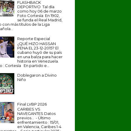
FLASHBACK
DEPORTIVO Tal día
como hoy 06 de marzo
Foto Cortesía En 1902,
se funda el Real Madrid,
b con más títulos de la Liga
añola...
Reporte Especial
¿QUÉ HIZO HASSAN
PENA EL 23-12-2015? El
cubano huyó de su país
en una balza para hacer
historia en Venezuela.
o : Cortesía En partido e...
Doblegaron a Divino
Niño
Final LVBP 2026
CARIBES VS
NAVEGANTES Datos
previos... - Último
enfrentamiento : 15/01,
en Valencia, Caribes 1-4