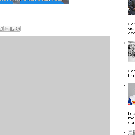
Cor
vis
dad
Cam
Prim
Lue
mej
com