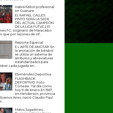
Habrá fútbol profesional
en Guanare
EL RAFAEL CALLES
PINTO SERÁ LA SEDE
DEL ACTUAL CAMPEÓN
DE LA LIGA FUTVE 2 El
anes FC, originario de Maracaibo
o que por razones de inf...
Reporte Especial
E L ARTE DE ANOTAR En
la anotación de béisbol
se utiliza un sistema de
símbolos y abreviaturas
estandarizados para
istrar cada jugada en...
Efemérides Deportiva
FLASHBACK
DEPORTIVO Foto
Cortesía Tal día como
hoy 9 de enero En 1967,
en Henderson, provincia
Buenos Aires, nació Claudio Paul
...
Malos Jugadores,