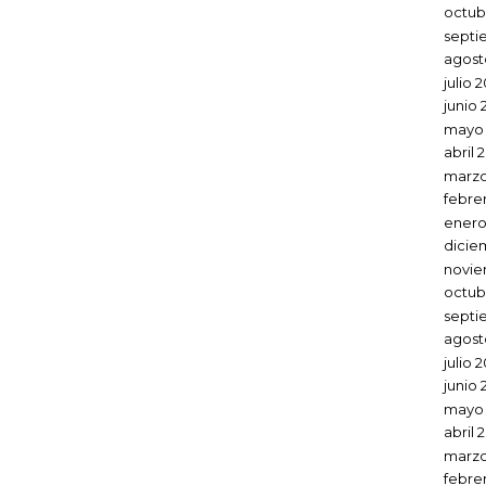
octub
septi
agost
julio 
junio 
mayo 
abril 
marzo
febre
enero
dicie
novie
octub
septi
agost
julio 
junio 
mayo
abril 
marzo
febre