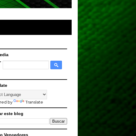
edia
late
red by
Translate
r este blog
o Vencedores