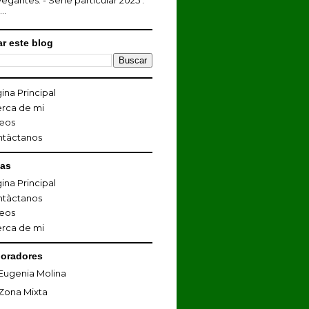
egantes. - Serie particular 2025 :
...
r este blog
ina Principal
rca de mi
eos
ntàctanos
nas
ina Principal
ntàctanos
eos
rca de mi
oradores
Eugenia Molina
Zona Mixta