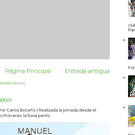
clu
Esp
Fot
Página Principal
Entrada antigua
ntrada (Atom)
XXVII
Carlos Briceño ) Realizada la jornada desde el
Próceres, la lluvia permi...