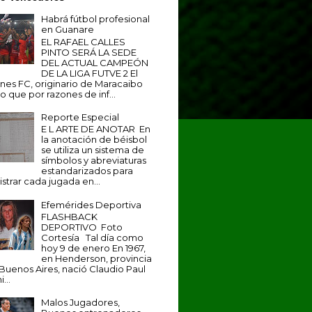
Habrá fútbol profesional
en Guanare
EL RAFAEL CALLES
PINTO SERÁ LA SEDE
DEL ACTUAL CAMPEÓN
DE LA LIGA FUTVE 2 El
anes FC, originario de Maracaibo
o que por razones de inf...
Reporte Especial
E L ARTE DE ANOTAR En
la anotación de béisbol
se utiliza un sistema de
símbolos y abreviaturas
estandarizados para
istrar cada jugada en...
Efemérides Deportiva
FLASHBACK
DEPORTIVO Foto
Cortesía Tal día como
hoy 9 de enero En 1967,
en Henderson, provincia
Buenos Aires, nació Claudio Paul
...
Malos Jugadores,