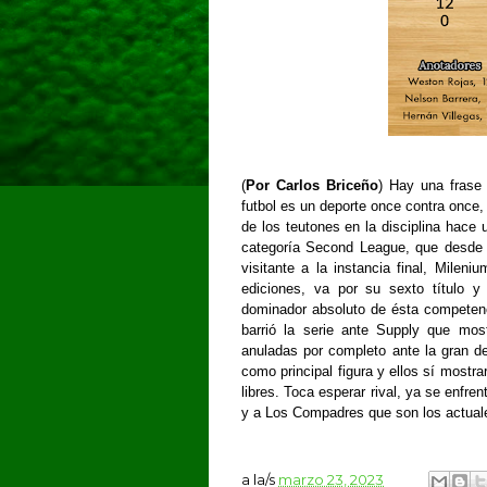
(
Por Carlos Briceño
) Hay una frase 
futbol es un deporte once contra once
de los teutones en la disciplina hace
categoría Second League, que desde q
visitante a la instancia final, Milen
ediciones, va por su sexto título y
dominador absoluto de ésta competenc
barrió la serie ante Supply que mos
anuladas por completo ante la gran d
como principal figura y ellos sí mostra
libres. Toca esperar rival, ya se enfre
y a Los Compadres que son los actu
a la/s
marzo 23, 2023