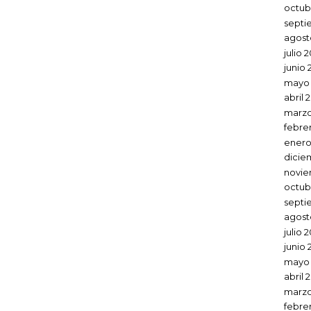
octub
septi
agost
julio 
junio 
mayo 
abril 
marzo
febre
enero
dicie
novie
octub
septi
agost
julio 
junio 
mayo
abril 
marzo
febre