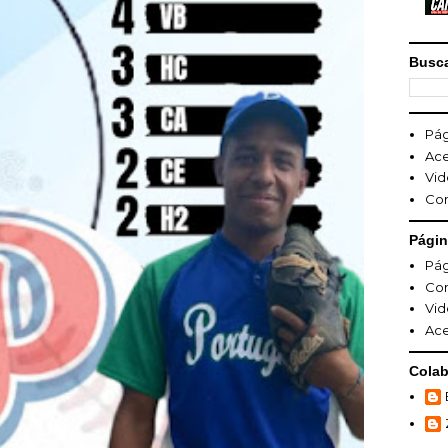
Busca
Pág
Ace
Vid
Co
Pági
Pág
Co
Vid
Ace
Colab