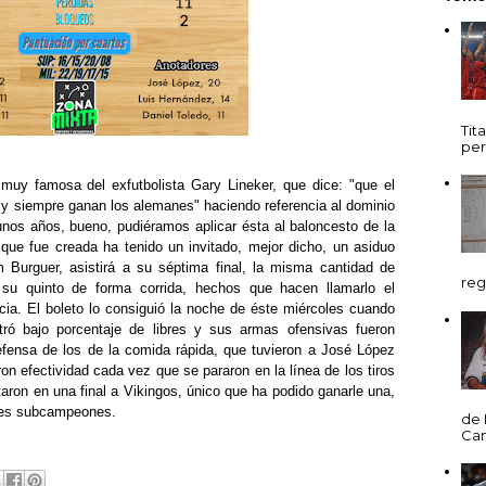
Tit
per
muy famosa del exfutbolista Gary Lineker, que dice: "que el
, y siempre ganan los alemanes" haciendo referencia al dominio
 unos años, bueno, pudiéramos aplicar ésta al baloncesto de la
ue fue creada ha tenido un invitado, mejor dicho, un asiduo
ium Burguer, asistirá a su séptima final, la misma cantidad de
reg
 su quinto de forma corrida, hechos que hacen llamarlo el
ia. El boleto lo consiguió la noche de éste miércoles cuando
tró bajo porcentaje de libres y sus armas ofensivas fueron
efensa de los de la comida rápida, que tuvieron a José López
ron efectividad cada vez que se pararon en la línea de los tiros
ntaron en una final a Vikingos, único que ha podido ganarle una,
ales subcampeones.
de 
Cani