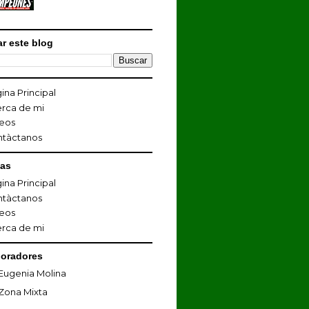
r este blog
ina Principal
rca de mi
eos
ntàctanos
nas
ina Principal
ntàctanos
eos
rca de mi
oradores
Eugenia Molina
Zona Mixta