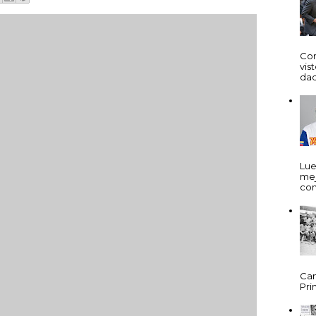
Cor
vis
dad
Lue
mej
com
Cam
Prim