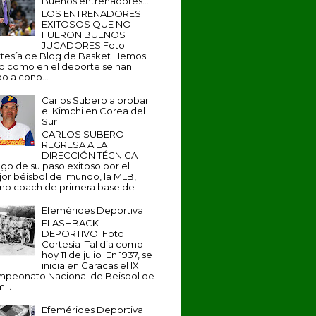
Buenos entrenadores...
LOS ENTRENADORES
EXITOSOS QUE NO
FUERON BUENOS
JUGADORES Foto:
tesía de Blog de Basket Hemos
to como en el deporte se han
o a cono...
Carlos Subero a probar
el Kimchi en Corea del
Sur
CARLOS SUBERO
REGRESA A LA
DIRECCIÓN TÉCNICA
go de su paso exitoso por el
or béisbol del mundo, la MLB,
o coach de primera base de ...
Efemérides Deportiva
FLASHBACK
DEPORTIVO Foto
Cortesía Tal día como
hoy 11 de julio En 1937, se
inicia en Caracas el IX
peonato Nacional de Beisbol de
...
Efemérides Deportiva