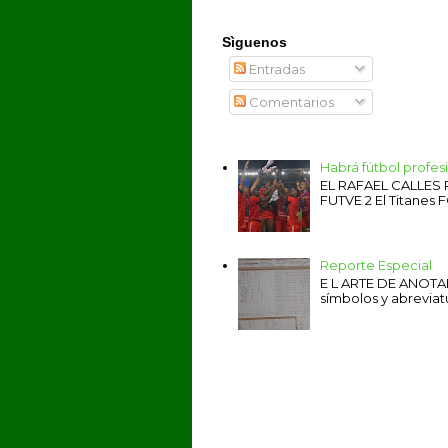
Sìguenos
Entradas
Comentarios
Habrá fútbol profe
EL RAFAEL CALLES
FUTVE 2 El Titanes F
Reporte Especial
E L ARTE DE ANOTAR 
símbolos y abreviat