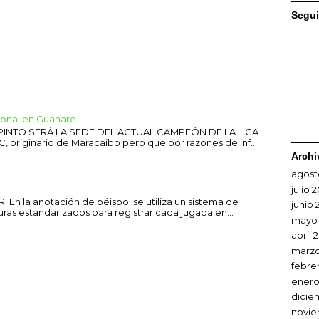
Segui
sional en Guanare
 PINTO SERÁ LA SEDE DEL ACTUAL CAMPEÓN DE LA LIGA
C, originario de Maracaibo pero que por razones de inf...
Archi
agost
julio 
En la anotación de béisbol se utiliza un sistema de
junio 
uras estandarizados para registrar cada jugada en...
mayo
abril 
marzo
febre
enero
dicie
novie