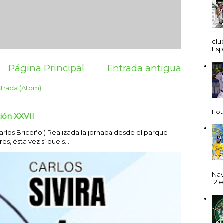
clu
Esp
Página Principal
Entrada antigua
ntrada (Atom)
Fot
ión XXVII
los Briceño ) Realizada la jornada desde el parque
s, ésta vez sí que s...
Nav
12 e