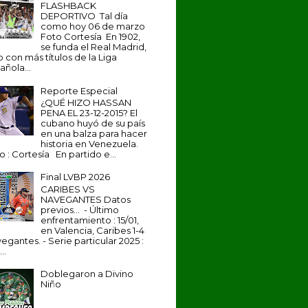
FLASHBACK
DEPORTIVO Tal día
como hoy 06 de marzo
Foto Cortesía En 1902,
se funda el Real Madrid,
b con más títulos de la Liga
añola...
Reporte Especial
¿QUÉ HIZO HASSAN
PENA EL 23-12-2015? El
cubano huyó de su país
en una balza para hacer
historia en Venezuela.
o : Cortesía En partido e...
Final LVBP 2026
CARIBES VS
NAVEGANTES Datos
previos... - Último
enfrentamiento : 15/01,
en Valencia, Caribes 1-4
egantes. - Serie particular 2025 :
...
Doblegaron a Divino
Niño