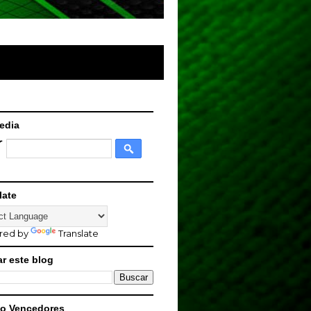
edia
late
red by
Translate
r este blog
o Vencedores