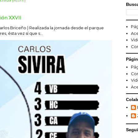
Busca
ión XXVII
Pág
los Briceño ) Realizada la jornada desde el parque
s, ésta vez sí que s...
Ace
Vid
Co
Pági
Pág
Co
Vid
Ace
Colab
Segui