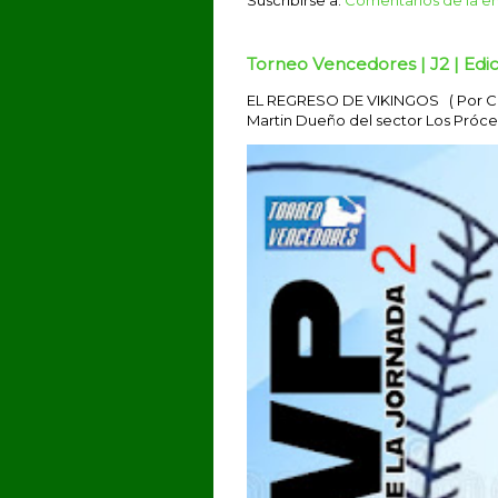
Torneo Vencedores | J2 | Edic
EL REGRESO DE VIKINGOS ( Por Car
Martin Dueño del sector Los Prócere