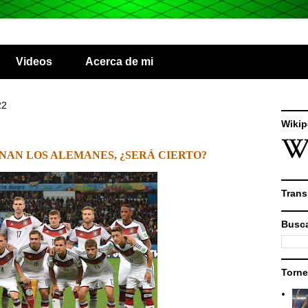
Videos
Acerca de mi
22
Wikip
NAN LOS ALEMANES, ¿SERÁ CIERTO?
Trans
Busca
Torne