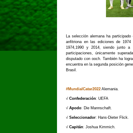
La selección alemana ha participado 
anfitriona en las ediciones de 197
1974,1990 y 2014, siendo junto a 
participaciones, únicamente supera
disputado con ooch. También ha logra
encuentra en la segunda posición gener
Brasil.
#MundialCatar2022
Alemania.
√
Confederación
: UEFA
√
Apodo
: Die Mannschaft.
√
Seleccionador
: Hans-Dieter Flick.
√
Capitán
: Joshua Kimmich.