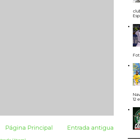
clu
Esp
Fot
Nav
12 e
Página Principal
Entrada antigua
ntrada (Atom)