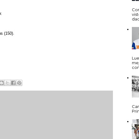
Cor
r.
vis
dad
us (150).
Lue
mej
com
Cam
Prim