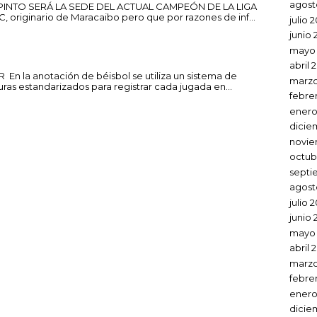
agost
 PINTO SERÁ LA SEDE DEL ACTUAL CAMPEÓN DE LA LIGA
C, originario de Maracaibo pero que por razones de inf...
julio 
junio 
mayo 
abril 
En la anotación de béisbol se utiliza un sistema de
marzo
uras estandarizados para registrar cada jugada en...
febre
enero
dicie
novie
octub
septi
agost
julio 
junio 
mayo
abril 
marzo
febre
enero
dicie