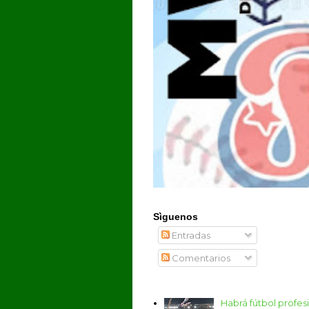
Sìguenos
Entradas
Comentarios
Habrá fútbol profe