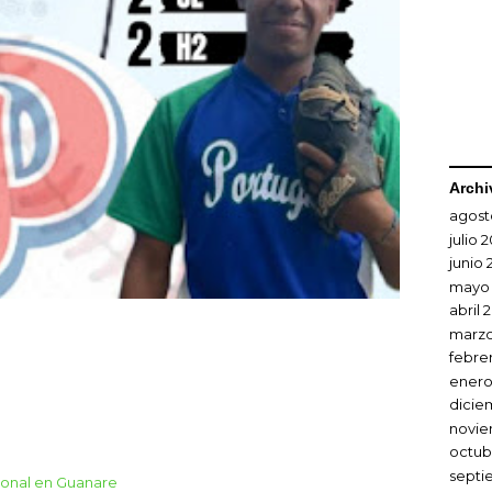
Archi
agost
julio 
junio 
mayo
abril 
marzo
febre
enero
dicie
novie
octub
septi
sional en Guanare