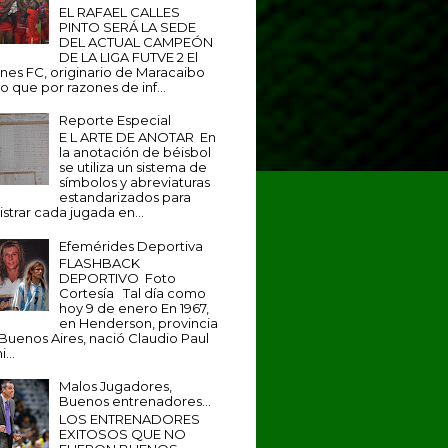
EL RAFAEL CALLES
PINTO SERÁ LA SEDE
DEL ACTUAL CAMPEÓN
DE LA LIGA FUTVE 2 El
anes FC, originario de Maracaibo
o que por razones de inf...
Reporte Especial
E L ARTE DE ANOTAR En
la anotación de béisbol
se utiliza un sistema de
símbolos y abreviaturas
estandarizados para
istrar cada jugada en...
Efemérides Deportiva
FLASHBACK
DEPORTIVO Foto
Cortesía Tal día como
hoy 9 de enero En 1967,
en Henderson, provincia
Buenos Aires, nació Claudio Paul
...
Malos Jugadores,
Buenos entrenadores...
LOS ENTRENADORES
EXITOSOS QUE NO