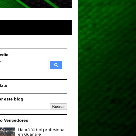
edia
late
r este blog
o Vencedores
Habrá fútbol profesional
en Guanare