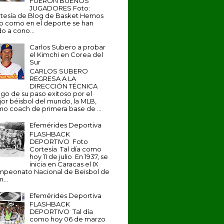
FUERON BUENOS
JUGADORES Foto:
tesía de Blog de Basket Hemos
to como en el deporte se han
o a cono...
Carlos Subero a probar
el Kimchi en Corea del
Sur
CARLOS SUBERO
REGRESA A LA
DIRECCIÓN TÉCNICA
go de su paso exitoso por el
or béisbol del mundo, la MLB,
o coach de primera base de ...
Efemérides Deportiva
FLASHBACK
DEPORTIVO Foto
Cortesía Tal día como
hoy 11 de julio En 1937, se
inicia en Caracas el IX
peonato Nacional de Beisbol de
...
Efemérides Deportiva
FLASHBACK
DEPORTIVO Tal día
como hoy 06 de marzo