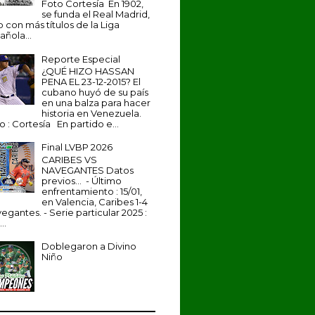
Foto Cortesía En 1902,
se funda el Real Madrid,
b con más títulos de la Liga
añola...
Reporte Especial
¿QUÉ HIZO HASSAN
PENA EL 23-12-2015? El
cubano huyó de su país
en una balza para hacer
historia en Venezuela.
o : Cortesía En partido e...
Final LVBP 2026
CARIBES VS
NAVEGANTES Datos
previos... - Último
enfrentamiento : 15/01,
en Valencia, Caribes 1-4
egantes. - Serie particular 2025 :
...
Doblegaron a Divino
Niño