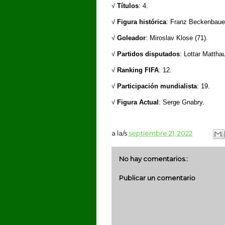
√
Títulos
: 4.
√
Figura histórica
: Franz Beckenbaue
√
Goleador
: Miroslav Klose (71).
√
Partidos disputados
: Lottar Mattha
√
Ranking FIFA
: 12.
√
Participación mundialista
: 19.
√
Figura Actual
: Serge Gnabry.
a la/s
septiembre 21, 2022
No hay comentarios.:
Publicar un comentario