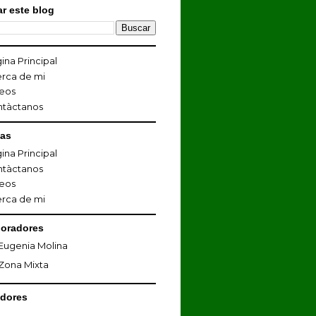
r este blog
ina Principal
rca de mi
eos
ntàctanos
nas
ina Principal
ntàctanos
eos
rca de mi
oradores
Eugenia Molina
Zona Mixta
dores