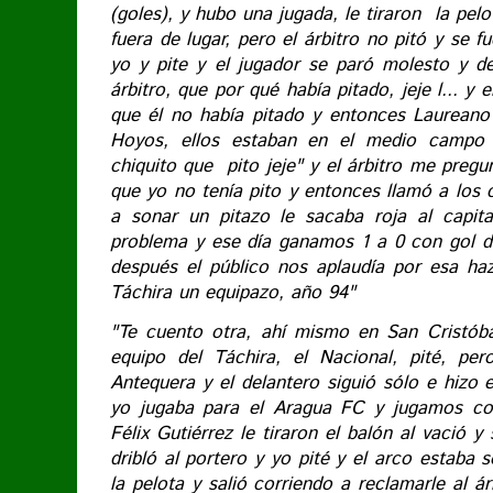
(goles), y hubo una jugada, le tiraron la pel
fuera de lugar, pero el árbitro no pitó y se f
yo y pite y el jugador se paró molesto y de
árbitro, que por qué había pitado, jeje l... y 
que él no había pitado y entonces Laureano 
Hoyos, ellos estaban en el medio campo a
chiquito que pito jeje" y el árbitro me preg
que yo no tenía pito y entonces llamó a los ca
a sonar un pitazo le sacaba roja al capi
problema y ese día ganamos 1 a 0 con gol 
después el público nos aplaudía por esa h
Táchira un equipazo, año 94"
"Te cuento otra, ahí mismo en San Cristób
equipo del Táchira, el Nacional, pité, pe
Antequera y el delantero siguió sólo e hizo e
yo jugaba para el Aragua FC y jugamos con
Félix Gutiérrez le tiraron el balón al vació y
dribló al portero y yo pité y el arco estaba s
la pelota y salió corriendo a reclamarle al ár